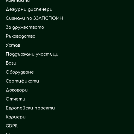
Контакти
Дежурни диспечери
Сигнали по ЗЗЛПСПОИН
За дружеството
Ръководство
Устав
Поддържани участъци
Бази
Оборудване
Сертификати
Договори
Отчети
Европейски проекти
Кариери
GDPR