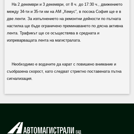
На 2 декември и 3 декември, от 8 ч. до 17:30 ч., движението
между 34-ти и 35-ти км на АМ „Хемус“, в посока София ще е в
две ленти. За изпълнението на ремонтни дейности по пътната
настилка ще бъде ограничено преминаването по дясна активна
лента. Трафикът ще се осъществява в средната и
изпреварващата лента на магистралата.
Необходимо е водачите да карат с повишено внимание и
съобразена скорост, като следват стриктно поставената пътна
сигнализация.