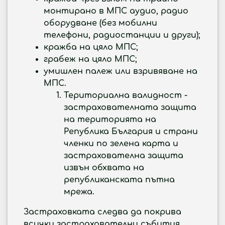
монтирано в МПС аудио, радио
оборудване (без мобилни
телефони, радиостанции и други);
кражба на цяло МПС;
грабеж на цяло МПС;
умишлен палеж или взривяване на
МПС.
Териториална валидност -
застрахователната защита
на територията на
Република България и страни
членки по зелена карта и
застрахователна защита
извън обхвата на
републиканската пътна
мрежа.
Застраховката следва да покрива
всички застрахователни събития