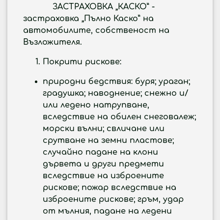
ЗАСТРАХОВКА „КАСКО” -
застраховка „Пълно Каско” на
автомобилите, собственост на
Възложителя.
Покрити рискове:
природни бедствия: буря; ураган;
градушка; наводнение; снежно и/
или ледено натрупване,
вследствие на обилен снеговалеж;
морски вълни; свличане или
срутване на земни пластове;
случайно падане на клони
дървета и други предмети
вследствие на изброените
рискове; пожар вследствие на
изброените рискове; гръм, удар
от мълния, падане на ледени