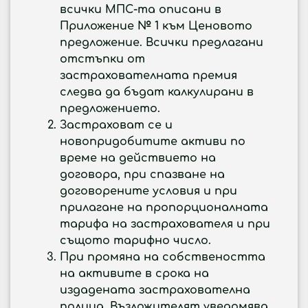
всички МПС-та описани в
Приложение № 1 към Ценовото
предложение. Всички предлагани
отстъпки от
застрахователната премия
следва да бъдат калкулирани в
предложението.
Застраховат се и
новопридобитите активи по
време на действието на
договора, при спазване на
договорените условия и при
прилагане на пропорционалната
тарифа на застрахователя и при
същото тарифно число.
При промяна на собствеността
на активите в срока на
издадената застрахователна
полица, Възложителят уведомява