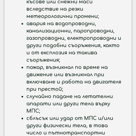
късове или снежни маси
вследствие на резки
метеорологични промени;
авария на водопроводни,
канализационни, паропроводни,
газопроводни, електропроводни и
други подобни съоръжения, както
и от експлозия на такива
съоръжения;
пожар, възникнал по време на
движение или възникнал при
включване и работа на двигателя
при престой;
случайно падане на летателни
апарати или други тела върху
МПС;
сблъсък или удар от МПС и/или
други физически тела, в това
число и пътно­транспортни