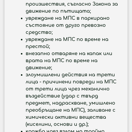
произшествия, съгласно Закона за
движение по пътищата;
увреждане на МПС в паркирано
състояние от друго превозно
средство;
увреждане на МПС по време на
престой;
внезапно отваряне на капак или
врата на МПС по време на
движение;
злоумишлени действия на трети
лица - причинени повреди на МПС
от трети лица чрез механично
въздействие (удар с твърд
предмет, надраскване, умишлено
преобръщане на МПС), заливане с
химически активни вещества
(киселини, основи и др.);
кражба чрез взлом на трайно