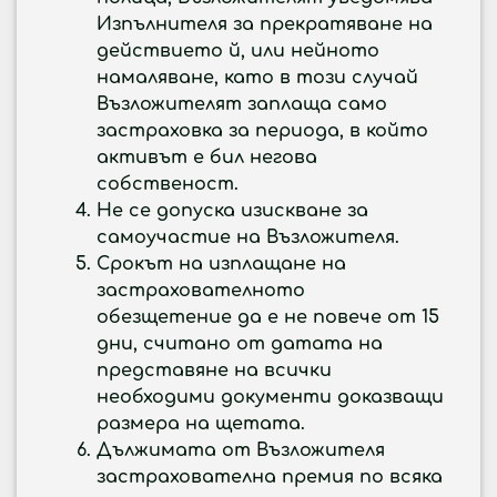
Изпълнителя за прекратяване на
действието й, или нейното
намаляване, като в този случай
Възложителят заплаща само
застраховка за периода, в който
активът е бил негова
собственост.
Не се допуска изискване за
самоучастие на Възложителя.
Срокът на изплащане на
застрахователното
обезщетение да е не повече от 15
дни, считано от датата на
представяне на всички
необходими документи доказващи
размера на щетата.
Дължимата от Възложителя
застрахователна премия по всяка