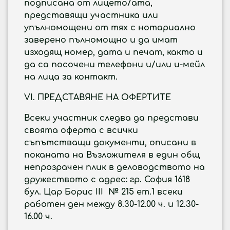
подписана от лицето/ата,
представящи участника или
упълномощени от тях с нотариално
заверено пълномощно и да имат
изходящ номер, дата и печат, както и
да са посочени телефони и/или и-мейл
на лица за контакт.
VI. ПРЕДСТАВЯНЕ НА ОФЕРТИТЕ
Всеки участник следва да представи
своята оферта с всички
съпътстващи документи, описани в
поканата на Възложителя в един общ
непрозрачен плик в деловодството на
дружеството с адрес: гр. София 1618
бул. Цар Борис III № 215 ет.1 всеки
работен ден между 8.30-12.00 ч. и 12.30-
16.00 ч.