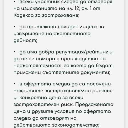
• всеки участник следва да отговаря
на изискванията на чл. 12, ал. 1 от
Кодекса за застраховане;
• да притежава валиден лиценз за
извършване на съответната
дейност;
• да има добра репутация/рейтинг и
да не се намира в производство на
несъстоятелност, за което да бъдат
приложени съответните документи;
• в офертата следва да са посочени
покритите застрахователни рискове
и конкретна цена за всеки
застрахователен риск. Предложената
цена и другите условия по офертата
следва да отговарят на
действащото законодателство;