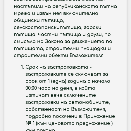
настъпили на републиканската пътна
мрежа и извън нея включително
общински пътища,
селскостопанскипътища, горски
пътища, частни пътища и други, по
смисъла на Закона за движението по
пътищата, строителни площадки и
строителни обекти Възложителя
Срок на застраховката -
застраховките се сключват за
срок от 1 (една) година с начало
00:00 часа на деня, в който
изтичат вече сключените
застраховки на автомобилите,
собственост на Възложителя,
подробно посочени в Приложение
№ 1 (към ценовото предложение )
към покана.