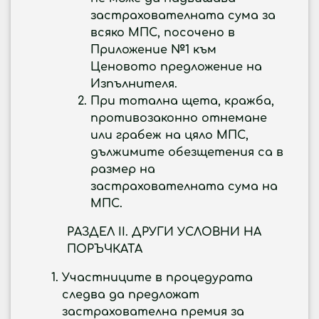
застрахователната сума за
всяко МПС, посочено в
Приложение №1 към
Ценовото предложение на
Изпълнителя.
При тотална щета, кражба,
противозаконно отнемане
или грабеж на цяло МПС,
дължимите обезщетения са в
размер на
застрахователната сума на
МПС.
РАЗДЕЛ II. ДРУГИ УСЛОВНИ НА
ПОРЪЧКА
ТА
Участниците в процедурата
следва да предложат
застрахователна премия за