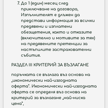
До 1 (един) месец след
приключване на договора,
Изпълнителят е длъжен да
представи информация за всички
предявени и изплатени
обезщетения, както и отказите
(включително и мотивите за тях)
на предявените претенции за
настъпилите застрахователни
събития.
РАЗДЕЛ I
II КРИТЕРИЙ ЗА ВЪЗЛАГАНЕ
поръчката се възлага въз основа на
„икономически най-изгодната
оферта”.
Икономически най-изгодната
оферта се определя въз основа на
критерий за възлагане
„най-ниска
цена”,