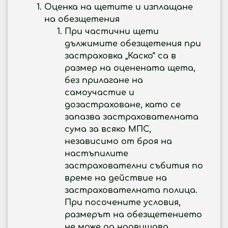
Оценка на щетите и изплащане
на обезщетения
При частични щети
дължимите обезщетения при
застраховка „Каско“ са в
размер на оценената щета,
без прилагане на
самоучастие и
дозастраховане, като се
запазва застрахователната
сума за всяко МПС,
независимо от броя на
настъпилите
застрахователни събития по
време на действие на
застрахователната полица.
При посочените условия,
размерът на обезщетението
не може да надвишава