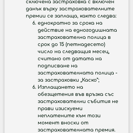
сключена застраховка с включен
данък върху застрахователните
премии се заплаща, както следва:
еднократно за срока на
действие на едногодишната
застрахователна полица в
срок до 15 (петнадесето)
число на следващия месец,
считано от датата на
подписване на
застрахователната полица -
за застраховки „Каско”;
Изплащането на
обезщетения във връзка със
застрахователни събития не
прави изискуеми
неплатените към този
момент вноски от
застрахователната премия.