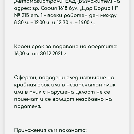
„Автомагистрали“ ЕАД (Възложител) на
адрес: гр. София 1618 бул. „Цар Борис III“
№ 215 ет. 1 – всеки работен ден между
8.30 ч. – 12.00 ч. и 12.30 ч. – 16.00 ч.
Краен срок за подаване на офертите:
16,00 ч. на 30.12.2021 г.
Оферти, подадени след изтичане на
крайния срок или в незапечатан плик,
или в плик с нарушена цялост не се
приемат и се връщат незабавно на
подателя.
Приложения към поканата: