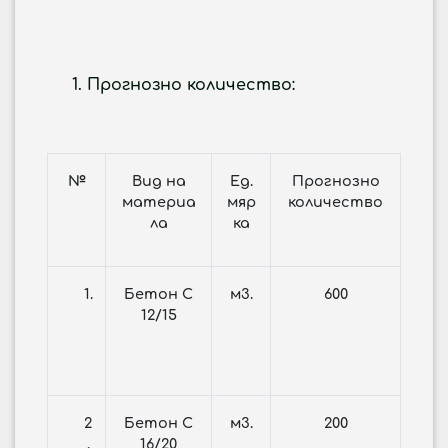
Прогнозно количество:
№
Вид на
Ед.
Прогнозно
материа
мяр
количество
ла
ка
1.
Бетон С
м3.
600
12/15
2
Бетон С
м3.
200
.
16/20