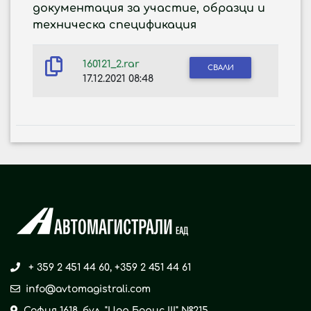
документация за участие, образци и
техническа спецификация
160121_2.rar
СВАЛИ
17.12.2021 08:48
+ 359 2 451 44 60
,
+359 2 451 44 61
info@avtomagistrali.com
София 1618, бул. "Цар Борис ІІІ" №215