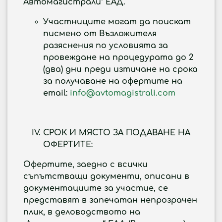
Автомагистрали“ ЕАД.
Участниците могат да поискат
писмено от Възложителя
разяснения по условията за
провеждане на процедурата до 2
(два) дни преди изтичане на срока
за получаване на офертите на
email:
info@avtomagistrali.com
СРОК И МЯСТО ЗА ПОДАВАНЕ НА
ОФЕРТИТЕ:
Офертите, заедно с всички
съпътстващи документи, описани в
документациите за участие, се
представят в запечатан непрозрачен
плик, в деловодството на