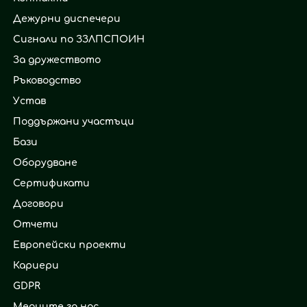
Дежурни диспечери
Сигнали по ЗЗЛПСПОИН
За дружеството
Ръководство
Устав
Поддържани участъци
Бази
Оборудване
Сертификати
Договори
Отчети
Европейски проекти
Кариери
GDPR
Медиите за нас