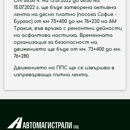
От 08:00 ч. на 13.07.2022 до 08:00 на
15.07.2022 г. ще бъде затворена активна
лента на дясно платно (посока София -
Бургас) от км 75+400 до км 76+230 на АМ
Тракия, във връзка с ремонтни дейности
на асфалтова настилка. Временната
организация за безопасност на
движението ще бъде от км. 73+400 до км.
76+280.
Движението на ППС ще се извършва в
изпреварваща пътна лента.