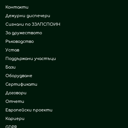
Контакти
Дежурни диспечери
Сигнали по ЗЗЛПСПОИН
За дружеството
Ръководство
Устав
Поддържани участъци
Бази
Оборудване
Сертификати
Договори
Отчети
Европейски проекти
Кариери
GDPR