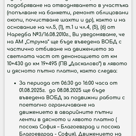
подобряване на отводняването в участъка
(попълване на банкети, ремонт облицовани
окопи, почистване шахти и др), както и на
основание на чл.5, (1), т.1 и чл.4, (5), (6) от
Наредба №3/16.08.2010г., Ви уведомяваме, че
на АМ „Струма“ ще бъде въведена ВОБД с
частично отбиване на движението за
светлата част от денонощието от км
10+430 до км 19+495 (ПВ „Даскалово“) в лявото
и дясното пътно платно
, както следва:
За периода
от 06:30 до 16:00 часа от
01.08.2025г. до 08.08.2025 ще бъде
въведена ВОБД за подвижни работи с
поетапно ограничаване на
движението в аварийните пътни
ленти в дясното и лявото платно (
посока София – Благоевград и посока
Благоевград - София).
Движението на