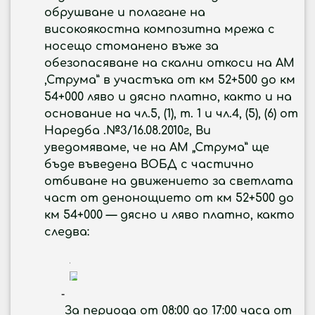
обрушване и полагане на
високоякостна композитна мрежа с
носещо стоманено въже за
обезопасяване на скални откоси на АМ
,Струма” в участъка от км 52+500 до км
54+000 ляво и дясно платно, както и на
основание на чл.5, (1), т. 1 и чл.4, (5), (6) от
Наредба .№3/16.08.2010г, Ви
уведомяваме, че на АМ „Струма” ще
бъде въведена ВОБД с частично
отбиване на движението за светлата
част от денонощието от км 52+500 до
км 54+000 — дясно и ляво платно, както
следва:
За периода от 08:00 до 17:00 часа от