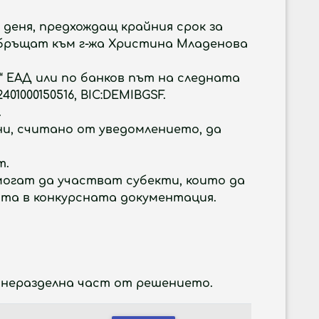
 деня, предхождащ крайния срок за
 обръщат към г-жа Христина Младенова
“ ЕАД или по банков път на следната
01000150516, BIC:DEMIBGSF.
.
дни, считано от уведомлението, да
т.
 могат да участват субекти, които да
ята в конкурсната документация.
 неразделна част от решението.