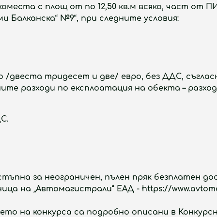
ркоместа с площ от по 12,50 кв.м всяко, част от П
ими Балканска“ №9“,
при следните условия:
ро /двеста тридесет и две/ евро
,
без ДДС
, съгла
те разходи по експлоатация на обекта – разходи 
С.
тъпна за неограничен, пълен пряк безплатен дос
 на „Автомагистрали” ЕАД - https://www.avtomagi
то на конкурса са подробно описани в Конкурс