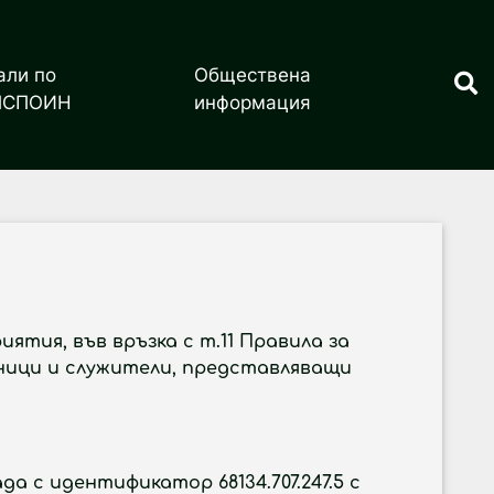
али по
Обществена
ПСПОИН
информация
иятия, във връзка с т.11 Правила за
тници и служители, представляващи
ада с идентификатор 68134.707.247.5 с