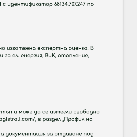
И с идентификатор 68134.707.247 по
сно изготвена експертна оценка. В
за ел. енергия, ВиК, отопление,
тъп и може да се изтегли свободно
strali.com/, в раздел „Профил на
на документация за отдаване под