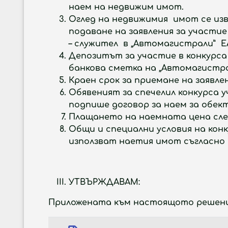
наем на недвижим имот.
Оглед на недвижимия имот се извъ
подаване на заявления за участи
– служител в „Автомагистрали”
Депозитът за участие в конкурса
банкова сметка на „Автомагистрали
Краен срок за приемане на заявл
Обявеният за спечелил конкурса у
подпише договор за наем за обект
Плащането на наемната цена след
Общи и специални условия на конк
използват наетия имот съгласно 
УТВЪРЖДАВАМ
:
Приложената към настоящото решение