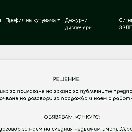
и
Профил на купувача
Дежурни
Сигн
диспечери
ЗЗЛ
РЕШЕНИЕ
ника за прилагане на закона за публичните предпр
ключване на договори за продажба и наем с рабо
ЯВАМ КОНКУРС:
 договор за наем на следния недвижим имот:
„Сгр