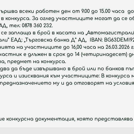
ршва всеки работен ден от 9.00 до 15.00 часа до
е в конкурса. За оглед участниците могат да се
 ЕАД, тел: 0878 360 232.
 се заплаща в брой в касата на „Автомагистрали
” ЕАД: „Търговска банка Д” АД, IBAN: BG63DEMI924
енията на участниците
до 16,00 часа на 26.03.2026 г
частник е длъжен в срок до 14 (четиринадесет) 
а, предмет на конкурса.
ва да бъде извършвано в брой или по банков пъ
урса и изисквания към участниците: В конкурса
предназначението му и да отговорят на услови
 конкурсна документация, която представлява