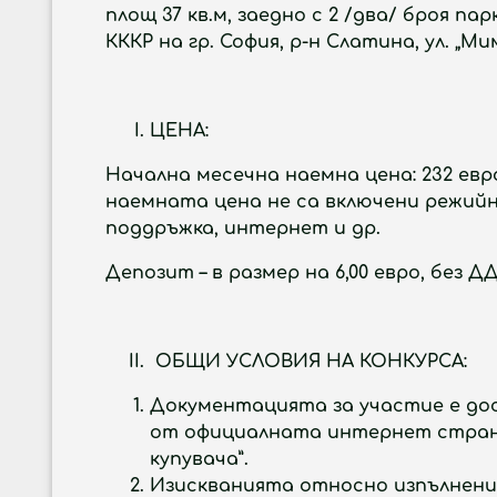
площ 37 кв.м, заедно с 2 /два/ броя па
КККР на гр. София, р-н Слатина, ул. „М
ЦЕНА:
Начална месечна наемна цена:
232 ев
наемната цена не са включени режийни
поддръжка, интернет и др.
Депозит – в размер на 6,00 евро, без ДД
ОБЩИ УСЛОВИЯ НА КОНКУРСА:
Документацията за участие е дос
от официалната интернет страница
купувача”.
Изискванията относно изпълнение