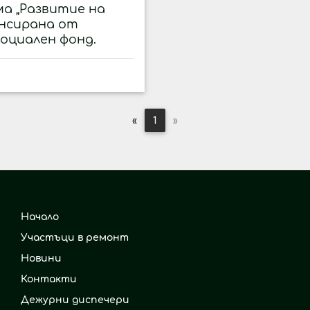
а „Развитие на
ансирана от
социален фонд.
«
1
»
Начало
Участъци в ремонт
Новини
Контакти
Дежурни диспечери