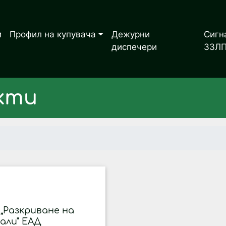
и
Профил на купувача
Дежурни
Сигн
диспечери
ЗЗЛ
кти
 „Разкриване на
али" ЕАД