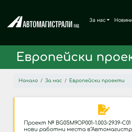
За нас
Новин
Европейски прое
Начало
За нас
Европейски проекти
Проект № BG05M9OP001-1.003-2939-C01
нови работни места в"Автомагистр