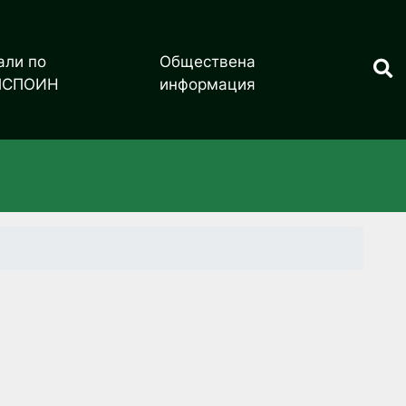
али по
Обществена
ПСПОИН
информация