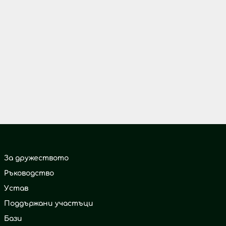
За дружеството
Ръководство
Устав
Поддържани участъци
Бази