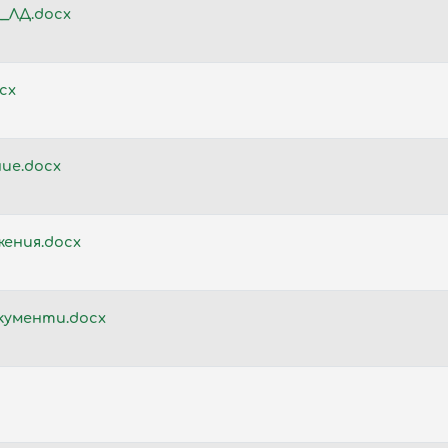
_ЛД.docx
cx
ие.docx
жения.docx
кументи.docx