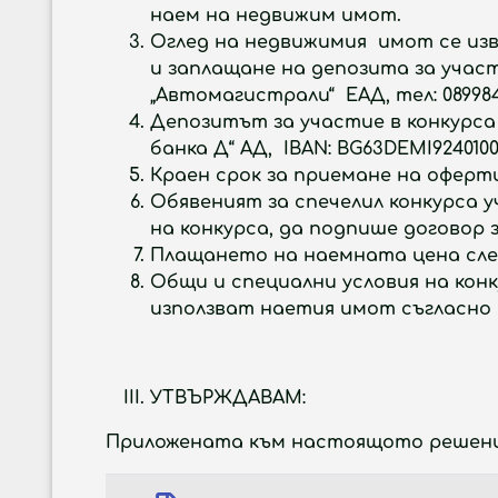
наем на недвижим имот.
Оглед на недвижимия имот се извър
и заплащане на депозита за учас
„Автомагистрали“ ЕАД, тел: 089984
Депозитът за участие в конкурса 
банка Д“ АД, IBAN: BG63DEMI9240100
Краен срок за приемане на офертит
Обявеният за спечелил конкурса у
на конкурса, да подпише договор 
Плащането на наемната цена след
Общи и специални условия на кон
използват наетия имот съгласно 
УТВЪРЖДАВАМ
:
Приложената към настоящото решение