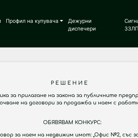
и
Профил на купувача
Дежурни
Сигн
диспечери
ЗЗЛ
Р Е Ш Е Н И Е
ника за прилагане на закона за публичните предпр
ключване на договори за продажба и наем с рабо
ОБЯВЯВАМ КОНКУРС:
овор за наем на недвижим имот: „Офис №2, със за