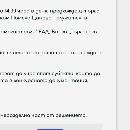
о 14.30 часа в деня, предхождащ търга
 към Памела Цанова – служител в
омагистрали” ЕАД, Банка: „Търговска
 дни, считано от датата на провеждане
 могат да участват субекти, които да
ята в конкурсната документация.
 неразделна част от решението.