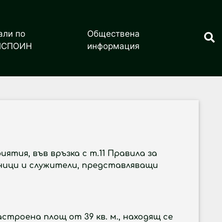
али по
Обществена
ПСПОИН
информация
иятия, във връзка с т.11 Правила за
тници и служители, представляващи
строена площ от 39 кв. м., находящ се