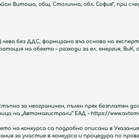
, район Витоша, общ. Столична, обл. София“, при сл
) лева без ДДС, формирана въз основа на експерт
атация на обекта – разходи за ел. енергия, ВиК,
тъпна за неограничен, пълен пряк безплатен дос
 на „Автомагистрали” ЕАД - https://www.avtomagi
то на конкурса са подробно описани в Указани
ания за участие в конкурса и процедура по пров