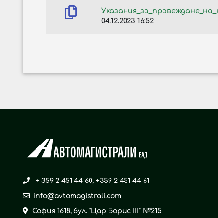
Указания_за_провеждане_на_к
04.12.2023 16:52
+ 359 2 451 44 60
,
+359 2 451 44 61
info@avtomagistrali.com
София 1618, бул. "Цар Борис ІІІ" №215