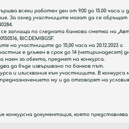
шва всеки работен ден от 9.00 до 15.00 часа и д
тие. За оглед участниците могат да се обръщат
0284.
се заплаща по следната банкова сметка: на „Авт
0150516, BIC:DEMIBGSF.
е на участниците до 15,00 часа на 20.12.2023 г.
частник е длъжен в срок до 14 (четиринадесет)
за наем за обекта, предмет на конкурса.
ва да бъде извършвано по банков път.
курса и изисквания към участниците. В конкурса
предназначението му и да отговорят на услови
 конкурсна документация, която представлява