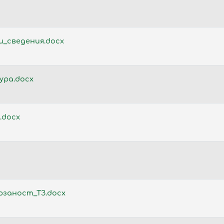
_сведения.docx
ура.docx
.docx
рзаност_ТЗ.docx