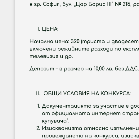
в гр. София, бул. „Цар Борис III” № 215
ЦЕНА:
Начална цена: 320 (триста и двадесет
включени режийните разходи по експло
телевизия и др.
Депозит – в размер на 10,00 лв. без ДДС.
ОБЩИ УСЛОВИЯ НА КОНКУРСА:
Документацията за участие е дос
от официалната интернет страница
купувача”.
Изискванията относно изпълнение
провеждането на конкурса, изискв